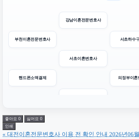
강남이혼전문변호사
부천이혼전문변호사
서초하수
서초이혼변호사
핸드폰소액결제
의정부이혼
휴대폰소액결제
서울음주운전변호사
소액결
좋아요
0
싫어요
0
인쇄
«
대전이혼전문변호사 이용 전 확인 안내 2026년06월1
인천탐정사무소