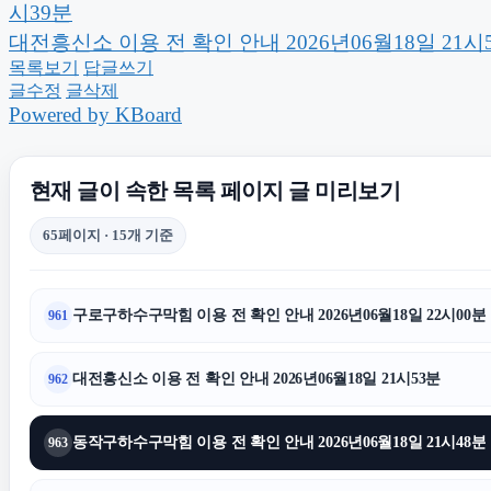
시39분
대전흥신소 이용 전 확인 안내 2026년06월18일 21시
상간소송
부산흥
목록보기
답글쓰기
글수정
글삭제
Powered by KBoard
의정부법무법인
현재 글이 속한 목록 페이지 글 미리보기
수원변호사
강남치
65페이지 · 15개 기준
시트파일
구로구하수구막힘 이용 전 확인 안내 2026년06월18일 22시00분
961
이혼전문변호사
수원피
대전흥신소 이용 전 확인 안내 2026년06월18일 21시53분
962
대전이혼전문변호사
동작구하수구막힘 이용 전 확인 안내 2026년06월18일 21시48분
963
sns마케팅
도봉하수