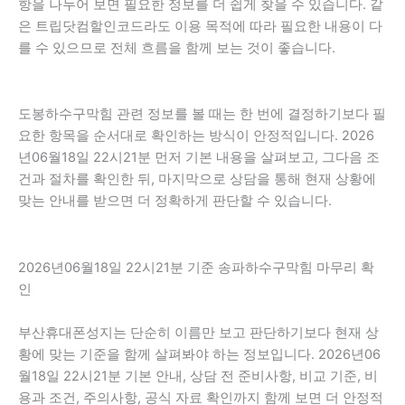
항을 나누어 보면 필요한 정보를 더 쉽게 찾을 수 있습니다. 같
은 트립닷컴할인코드라도 이용 목적에 따라 필요한 내용이 다
를 수 있으므로 전체 흐름을 함께 보는 것이 좋습니다.
도봉하수구막힘 관련 정보를 볼 때는 한 번에 결정하기보다 필
요한 항목을 순서대로 확인하는 방식이 안정적입니다. 2026
년06월18일 22시21분 먼저 기본 내용을 살펴보고, 그다음 조
건과 절차를 확인한 뒤, 마지막으로 상담을 통해 현재 상황에
맞는 안내를 받으면 더 정확하게 판단할 수 있습니다.
2026년06월18일 22시21분 기준 송파하수구막힘 마무리 확
인
부산휴대폰성지는 단순히 이름만 보고 판단하기보다 현재 상
황에 맞는 기준을 함께 살펴봐야 하는 정보입니다. 2026년06
월18일 22시21분 기본 안내, 상담 전 준비사항, 비교 기준, 비
용과 조건, 주의사항, 공식 자료 확인까지 함께 보면 더 안정적