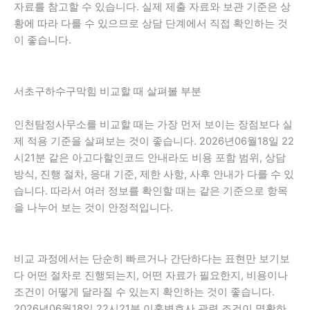
자료를 참고할 수 있습니다. 실제 제출 자료와 보관 기준은 상
황에 따라 다를 수 있으므로 상담 단계에서 직접 확인하는 것
이 좋습니다.
서초구하수구막힘 비교할 때 살펴볼 부분
인천탐정사무소를 비교할 때는 가장 먼저 보이는 장점보다 실
제 적용 기준을 살펴보는 것이 좋습니다. 2026년06월18일 22
시21분 같은 아고다할인코드 안내라도 비용 포함 범위, 상담
방식, 진행 절차, 응대 기준, 제한 사항, 사후 안내가 다를 수 있
습니다. 따라서 여러 정보를 확인할 때는 같은 기준으로 항목
을 나누어 보는 것이 안정적입니다.
비교 과정에서는 단순히 빠르거나 간단하다는 표현만 보기보
다 어떤 절차로 진행되는지, 어떤 자료가 필요한지, 비용이나
조건이 어떻게 달라질 수 있는지 확인하는 것이 좋습니다.
2026년06월18일 22시21분 이혼변호사 관련 조건이 명확하