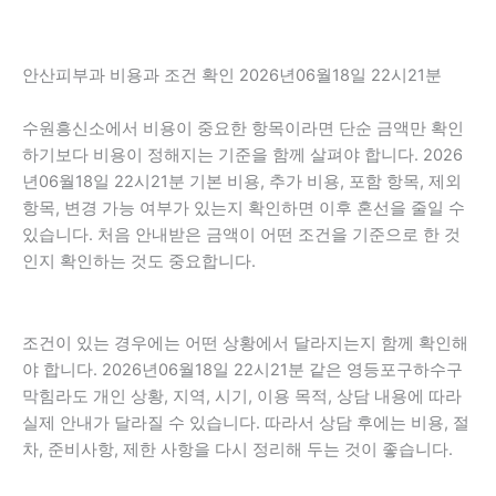
안산피부과 비용과 조건 확인 2026년06월18일 22시21분
수원흥신소에서 비용이 중요한 항목이라면 단순 금액만 확인
하기보다 비용이 정해지는 기준을 함께 살펴야 합니다. 2026
년06월18일 22시21분 기본 비용, 추가 비용, 포함 항목, 제외
항목, 변경 가능 여부가 있는지 확인하면 이후 혼선을 줄일 수
있습니다. 처음 안내받은 금액이 어떤 조건을 기준으로 한 것
인지 확인하는 것도 중요합니다.
조건이 있는 경우에는 어떤 상황에서 달라지는지 함께 확인해
야 합니다. 2026년06월18일 22시21분 같은 영등포구하수구
막힘라도 개인 상황, 지역, 시기, 이용 목적, 상담 내용에 따라
실제 안내가 달라질 수 있습니다. 따라서 상담 후에는 비용, 절
차, 준비사항, 제한 사항을 다시 정리해 두는 것이 좋습니다.