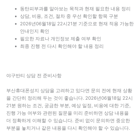
동탄피부과를 알아보는 목적과 현재 필요한 내용 정리
상담, 비용, 조건, 절차 중 우선 확인할 항목 구분
2026년06월18일 22시21분 기준으로 현재 적용 가능한
안내인지 확인
필요한 자료나 개인정보 제출 여부 확인
최종 진행 전 다시 확인해야 할 내용 정리
야구반티 상담 전 준비사항
부산휴대폰성지 상담을 고려하고 있다면 문의 전에 현재 상황
을 간단히 정리해 두는 것이 좋습니다. 2026년06월18일 22시
21분 원하는 조건, 궁금한 부분, 예상 일정, 비용에 대한 기준,
진행 가능 여부와 관련된 질문을 미리 준비하면 상담 내용을
더 정확하게 이해할 수 있습니다. 준비 없이 문의하면 중요한
부분을 놓치거나 같은 내용을 다시 확인해야 할 수 있습니다.