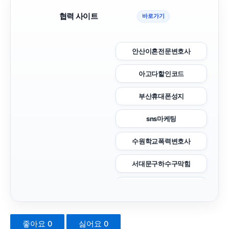
협력 사이트
바로가기
안산이혼전문변호사
아고다할인코드
부산휴대폰성지
sns마케팅
수원학교폭력변호사
서대문구하수구막힘
야구반티
서초이혼전문변호사
좋아요
0
싫어요
0