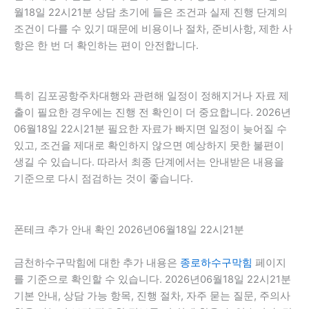
월18일 22시21분 상담 초기에 들은 조건과 실제 진행 단계의
조건이 다를 수 있기 때문에 비용이나 절차, 준비사항, 제한 사
항은 한 번 더 확인하는 편이 안전합니다.
특히 김포공항주차대행와 관련해 일정이 정해지거나 자료 제
출이 필요한 경우에는 진행 전 확인이 더 중요합니다. 2026년
06월18일 22시21분 필요한 자료가 빠지면 일정이 늦어질 수
있고, 조건을 제대로 확인하지 않으면 예상하지 못한 불편이
생길 수 있습니다. 따라서 최종 단계에서는 안내받은 내용을
기준으로 다시 점검하는 것이 좋습니다.
폰테크 추가 안내 확인 2026년06월18일 22시21분
금천하수구막힘에 대한 추가 내용은
종로하수구막힘
페이지
를 기준으로 확인할 수 있습니다. 2026년06월18일 22시21분
기본 안내, 상담 가능 항목, 진행 절차, 자주 묻는 질문, 주의사