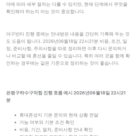
야에 따라 세부 절차는 다를 수 있지만, 현재 단계에서 무엇을
확인해야 하는지 아는 것이 중요합니다.
야구반티 진행 중에는 안내받은 내용을 간단히 기록해 두는 것
도 도움이 됩니다. 2026년06월18일 22시21분 비용, 조건, 일
정, 준비사항, 주의사항을 따로 정리하면 이후 다시 문의하거
나 비교할 때 혼선을 줄일 수 있습니다. 특히 여러 곳을 함께 확
인하는 경우에는 같은 기준으로 정리하는 것이 좋습니다.
은평구하수구막힘 진행 흐름 예시 2026년06월18일 22시21
분
휴대폰성지 기본 문의와 현재 상황 전달
가능 여부와 기본 조건 확인
비용, 기간, 절차, 준비사항 안내 확인