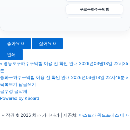
구로구하수구막힘
서초이혼변호사
폰테크
좋아요
0
싫어요
0
서초이혼전문변호사
인쇄
의정부이혼전문변호사
«
영등포구하수구막힘 이용 전 확인 안내 2026년06월18일 22시35
분
도봉구하수구막힘
송파구하수구막힘 이용 전 확인 안내 2026년06월18일 22시49분
»
목록보기
답글쓰기
대전이혼전문변호사
글수정
글삭제
Powered by KBoard
인천형사전문변호사
아파트대출
저작권 © 2026 치과 가나다라 | 제공처:
아스트라 워드프레스 테마
이혼전문변호사