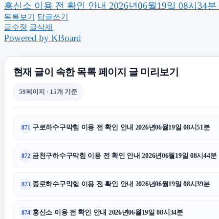
흥신소 이용 전 확인 안내 2026년06월19일 08시34분
수원음주운전변호사
서대문구하
목록보기
답글쓰기
글수정
글삭제
Powered by KBoard
아고다할인코드
현재 글이 속한 목록 페이지 글 미리보기
청주이혼전문변호사
의정부법률
59페이지 · 15개 기준
상간녀위자료
구로하수구막힘 이용 전 확인 안내 2026년06월19일 08시51분
871
대구흥신소
동탄피
금천구하수구막힘 이용 전 확인 안내 2026년06월19일 08시44분
872
시트파일
종로하수구막힘 이용 전 확인 안내 2026년06월19일 08시39분
873
중랑구하수구막힘
울산이혼전
흥신소 이용 전 확인 안내 2026년06월19일 08시34분
874