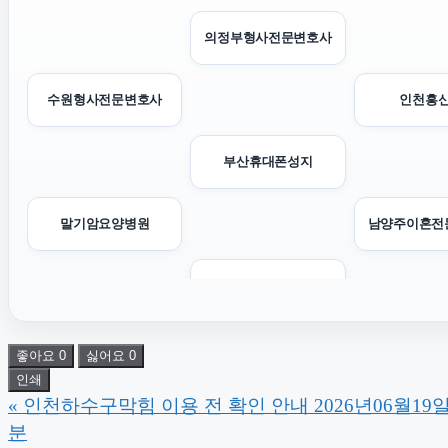
의정부형사전문변호사
수원형사전문변호사
인천흥
부산휴대폰성지
말기암요양병원
남양주이혼전
협의이혼
종로구하수구막힘
강남상간소
좋아요
0
싫어요
0
인쇄
«
인천하수구막힘 이용 전 확인 안내 2026년06월19일 
이혼전문변호사
분