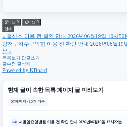
폰테크
영등포구하수구막힘
용인형사전
좋아요
0
싫어요
0
인쇄
«
흥신소 이용 전 확인 안내 2026년06월19일 10시50
부산흥신소
양천구하수구막힘 이용 전 확인 안내 2026년06월19일
분
»
의정부이혼전문변호사
구로하수
목록보기
답글쓰기
글수정
글삭제
Powered by KBoard
광교피부과
현재 글이 속한 목록 페이지 글 미리보기
위자료
상간소
57페이지 · 15개 기준
김포공항주차대행
서울암요양병원 이용 전 확인 안내 2026년06월19일 12시22분
841
도봉하수구막힘
대구이혼전