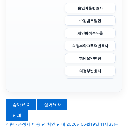
용인이혼변호사
수원법무법인
개인회생중대출
의정부학교폭력변호사
항암요양병원
의정부변호사
의정부형사변호사
용인변호사
좋아요
0
싫어요
0
김포공항주차대행
인쇄
안산피부과
«
휴대폰성지 이용 전 확인 안내 2026년06월19일 11시33분