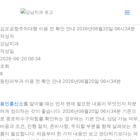
콘
텐
츠
로
김포공항주차대행 이용 전 확인 안내 2026년06월20일 06시34분
건
작성자
너
강남치과
뛰
작성일
기
2026-06-20 06:34
조회
8
동탄피부과 이용 전 확인 안내 2026년06월20일 06시34분
용인흥신소
를 알아볼 때는 먼저 현재 필요한 내용이 무엇인지 차분
하게 정리하는 것이 좋습니다. 2026년06월20일 06시34분 기준으
로 종로하수구막힘를 확인하는 경우에는 기본 안내, 상담 가능 여부,
비용과 조건, 진행 절차, 준비사항, 주의할 부분을 함께 살펴보는 흐
름이 필요합니다. 처음부터 한 가지 내용만 보고 판단하기보다는 여