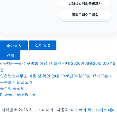
강남상간녀소송변호사
동작구하수구막힘
수원이혼변호사
양육권
좋아요
0
싫어요
0
이혼변호사
인쇄
송파구하수구막힘
«
동대문구하수구막힘 이용 전 확인 안내 2026년06월20일 07시15
분
수원흥신소
인천탐정사무소 이용 전 확인 안내 2026년06월20일 07시28분
»
목록보기
답글쓰기
부산휴대폰성지
글수정
글삭제
Powered by KBoard
수원형사전문변호사
폰테크
저작권 © 2026 치과 가나다라 | 제공처:
아스트라 워드프레스 테마