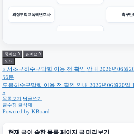
의정부학교폭력변호사
축구반
창원이혼전문변호사
이혼소송
이혼전문
좋아요
0
싫어요
0
인쇄
«
서초구하수구막힘 이용 전 확인 안내 2026년06월20
흥신소
56분
도봉하수구막힘 이용 전 확인 안내 2026년06월20일 
대전이혼전문변호사
수원변
»
목록보기
답글쓰기
글수정
글삭제
수원피부과
Powered by KBoard
이혼변호사
수원피
현재 글이 속한 목록 페이지 글 미리보기