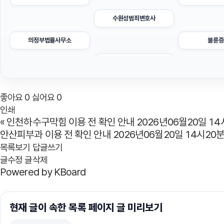
수원성범죄변호사
의정부법률사무소
불륜증
수원이혼전문변호사
부산흥신소
아파트
좋아요
0
싫어요
0
휴대폰소액결제
인쇄
«
인천하수구막힘 이용 전 확인 안내 2026년06월20일 14
트립닷컴할인코드
인천탐정
안산피부과 이용 전 확인 안내 2026년06월20일 14시20
목록보기
답글쓰기
흥신소
글수정
글삭제
Powered by KBoard
용인이혼전문변호사
수원피
의정부학교폭력변호사
현재 글이 속한 목록 페이지 글 미리보기
시트파일
강남상간녀소