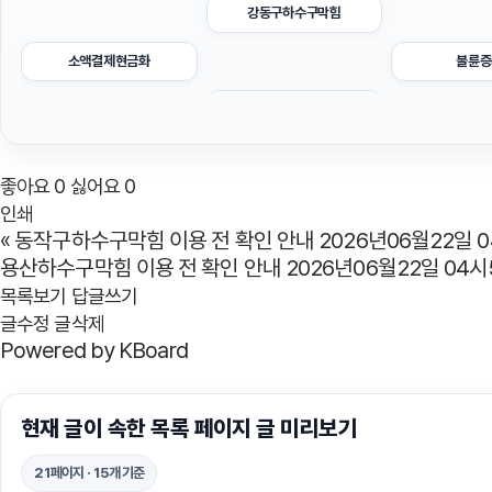
강동구하수구막힘
소액결제현금화
불륜증
의정부학교폭력변호사
용인이혼변호사
강남하수
좋아요
0
싫어요
0
청주이혼전문변호사
인쇄
«
동작구하수구막힘 이용 전 확인 안내 2026년06월22일 
마포하수구막힘
이혼소
용산하수구막힘 이용 전 확인 안내 2026년06월22일 04시
목록보기
답글쓰기
용산구하수구막힘
글수정
글삭제
Powered by KBoard
수원학교폭력변호사
상간남
대구흥신소
현재 글이 속한 목록 페이지 글 미리보기
동대문구하수구막힘
서울이혼
21페이지 · 15개 기준