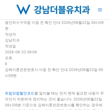
콘
텐
츠
로
용인하수구막힘 이용 전 확인 안내 2026년06월22일 09시09
건
분
너
작성자
뛰
강남치과
기
작성일
2026-06-22 09:09
조회
8
김해이혼전문변호사 이용 전 확인 안내 2026년06월22일 09
시09분
트립닷컴할인코드
를 알아볼 때는 먼저 현재 필요한 내용이 무
엇인지 차분하게 정리하는 것이 좋습니다. 2026년06월22일
09시09분 기준으로 김해이혼전문변호사를 확인하는 경우에