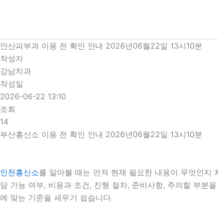
콘
텐
츠
로
안산피부과 이용 전 확인 안내 2026년06월22일 13시10분
건
작성자
너
강남치과
뛰
작성일
기
2026-06-22 13:10
조회
14
부산흥신소 이용 전 확인 안내 2026년06월22일 13시10분
인천흥신소
를 알아볼 때는 먼저 현재 필요한 내용이 무엇인지 
담 가능 여부, 비용과 조건, 진행 절차, 준비사항, 주의할 부
에 맞는 기준을 세우기 쉽습니다.