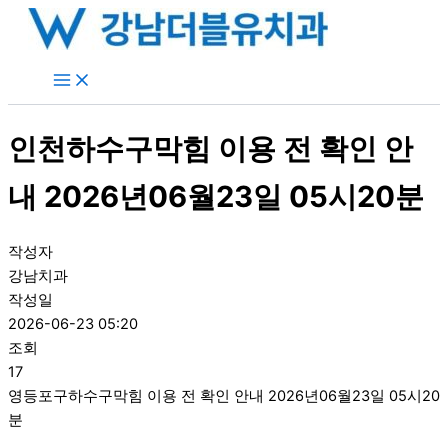
콘
텐
츠
로
건
너
인천하수구막힘 이용 전 확인 안
뛰
기
내 2026년06월23일 05시20분
작성자
강남치과
작성일
2026-06-23 05:20
조회
17
영등포구하수구막힘 이용 전 확인 안내 2026년06월23일 05시20
분