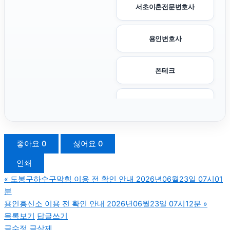
서초이혼전문변호사
용인변호사
폰테크
평택이혼전문변호사
청주이혼전문변호사
좋아요
0
싫어요
0
인쇄
트립닷컴할인코드
«
도봉구하수구막힘 이용 전 확인 안내 2026년06월23일 07시01
분
수원이혼변호사
용인흥신소 이용 전 확인 안내 2026년06월23일 07시12분
»
목록보기
답글쓰기
글수정
글삭제
네이버 검색광고