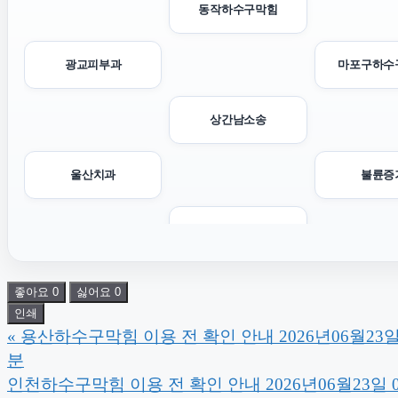
동작하수구막힘
광교피부과
마포구하수
상간남소송
울산치과
불륜증
용인변호사
종로구하수구막힘
도봉구하수
좋아요
0
싫어요
0
인쇄
«
용산하수구막힘 이용 전 확인 안내 2026년06월23일 
말기암요양병원
분
인천하수구막힘 이용 전 확인 안내 2026년06월23일 
상간녀위자료
일산한