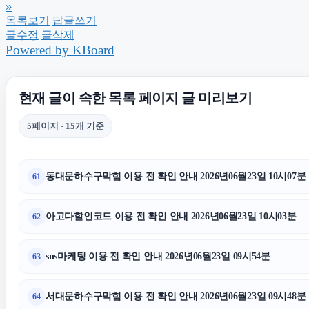
»
목록보기
답글쓰기
글수정
글삭제
부산휴대폰성지
Powered by KBoard
강남하수구막힘
김포공항주
현재 글이 속한 목록 페이지 글 미리보기
5페이지 · 15개 기준
대구이혼전문변호사
은평구하수구막힘
수원형사전
동대문하수구막힘 이용 전 확인 안내 2026년06월23일 10시07분
61
부천이혼전문변호사
아고다할인코드 이용 전 확인 안내 2026년06월23일 10시03분
62
동탄피부과
트립닷컴할
sns마케팅 이용 전 확인 안내 2026년06월23일 09시54분
63
서대문하수구막힘 이용 전 확인 안내 2026년06월23일 09시48분
64
서울이혼변호사