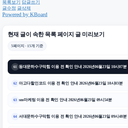
목록보기
답글쓰기
글수정
글삭제
의정부이혼변호사
Powered by KBoard
용인학교폭력변호사
대전흥
현재 글이 속한 목록 페이지 글 미리보기
카니발 장기렌트
5페이지 · 15개 기준
휴대폰성지
소액결제
동대문하수구막힘 이용 전 확인 안내 2026년06월23일 10시07분
61
대전이혼전문변호사
아고다할인코드 이용 전 확인 안내 2026년06월23일 10시03분
62
신용카드현금화
시트파
sns마케팅 이용 전 확인 안내 2026년06월23일 09시54분
63
서초구하수구막힘
서대문하수구막힘 이용 전 확인 안내 2026년06월23일 09시48분
64