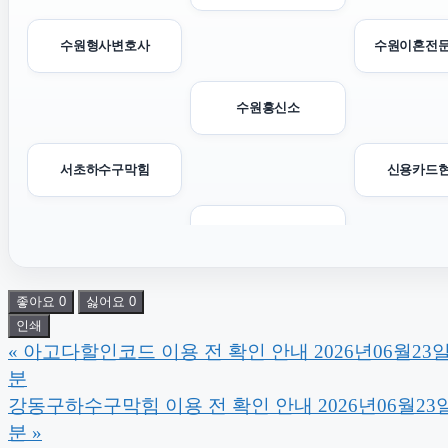
수원형사변호사
수원이혼전
수원흥신소
서초하수구막힘
신용카드
수원법무법인
위자료
장기렌
좋아요
0
싫어요
0
인쇄
«
아고다할인코드 이용 전 확인 안내 2026년06월23일 
소액결제상품권
분
강동구하수구막힘 이용 전 확인 안내 2026년06월23일
동탄임플란트
중랑구하수
분
»