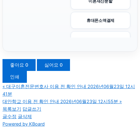
이혼재산분할
휴대폰소액결제
서대문구하수구막힘
부산흥신소
좋아요
0
싫어요
0
인쇄
법인 장기렌트
«
대구이혼전문변호사 이용 전 확인 안내 2026년06월23일 12시
41분
종로구하수구막힘
대안학교 이용 전 확인 안내 2026년06월23일 12시55분
»
목록보기
답글쓰기
글수정
글삭제
서초구하수구막힘
Powered by KBoard
수원피부과