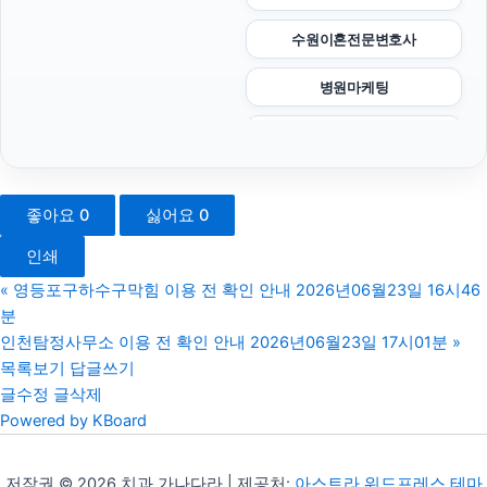
수원이혼전문변호사
병원마케팅
부산휴대폰성지
강남하수구막힘
좋아요
0
싫어요
0
네이버 검색광고
인쇄
대전흥신소
«
영등포구하수구막힘 이용 전 확인 안내 2026년06월23일 16시46
분
용인하수구막힘
인천탐정사무소 이용 전 확인 안내 2026년06월23일 17시01분
»
목록보기
답글쓰기
신용카드현금화
글수정
글삭제
Powered by KBoard
광교피부과
용인이혼전문변호사
저작권 © 2026 치과 가나다라 | 제공처:
아스트라 워드프레스 테마