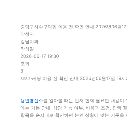
콘
텐
츠
로
중랑구하수구막힘 이용 전 확인 안내 2026년06월17
건
작성자
너
강남치과
뛰
작성일
기
2026-06-17 19:30
조회
8
sns마케팅 이용 전 확인 안내 2026년06월17일 19시
용인흥신소
를 알아볼 때는 먼저 현재 필요한 내용이 
에는 기본 안내, 상담 가능 여부, 비용과 조건, 진
항목을 순서대로 확인하면 본인 상황에 맞는 기준을 