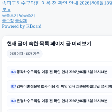
송파구하수구막힘 이용 전 확인 안내 2026년06월18일
분
»
강남상간녀소송변호사
동대문하수
목록보기
답글쓰기
글수정
글삭제
Powered by KBoard
수원이혼변호사
현재 글이 속한 목록 페이지 글 미리보기
용인학교폭력변호사
대구이혼전
76페이지 · 15개 기준
이혼전문변호사
동작하수구막힘 이용 전 확인 안내 2026년06월18일 02시44분
1126
양천하수구막힘
광진구하수
김해이혼전문변호사 이용 전 확인 안내 2026년06월18일 02시38
1127
용인이혼전문변호사
은평하수구막힘 이용 전 확인 안내 2026년06월18일 02시30분
1128
의정부학교폭력변호사
수원변