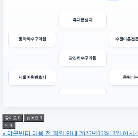
휴대폰성지
동작하수구막힘
수원이혼전
광진하수구막힘
서울이혼변호사
동탄피
김포공항주차대행
폰테크
이혼상
좋아요
0
싫어요
0
인쇄
«
야구반티 이용 전 확인 안내 2026년06월18일 01시
구로구하수구막힘