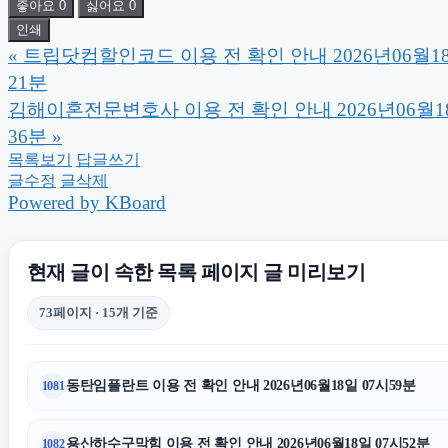
좋아요
0
싫어요
0
인쇄
«
트립닷컴할인코드 이용 전 확인 안내 2026년06월18
김해이혼전문변호사
21분
김해이혼전문변호사 이용 전 확인 안내 2026년06월18
양천하수구막힘
이혼전문
36분
»
목록보기
답글쓰기
글수정
글삭제
노원구하수구막힘
Powered by KBoard
동대문구하수구막힘
상간남
현재 글이 속한 목록 페이지 글 미리보기
인천형사전문변호사
73페이지 · 15개 기준
상간녀소송
의정부이혼
동탄임플란트 이용 전 확인 안내 2026년06월18일 07시59분
1081
안산이혼전문변호사
용산하수구막힘 이용 전 확인 안내 2026년06월18일 07시52분
1082