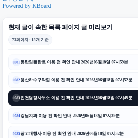
Powered by KBoard
동탄임플란트
현재 글이 속한 목록 페이지 글 미리보기
수원형사전문변호사
흥신
73페이지 · 15개 기준
암요양병원
동탄임플란트 이용 전 확인 안내 2026년06월18일 07시59분
1081
광교피부과
부산휴대
용산하수구막힘 이용 전 확인 안내 2026년06월18일 07시52분
1082
이혼변호사
인천탐정사무소 이용 전 확인 안내 2026년06월18일 07시45분
1083
의정부법무법인
동작하수
강남치과 이용 전 확인 안내 2026년06월18일 07시39분
1084
폰테크
광고대행사 이용 전 확인 안내 2026년06월18일 07시32분
1085