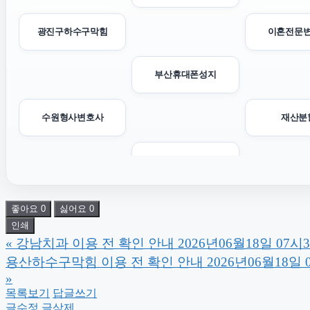
광진구하수구막힘
이혼전문
부산휴대폰성지
수원형사변호사
재산분
용인이혼변호사
병원마케팅
의정부학교폭
좋아요
0
싫어요
0
인쇄
«
강남치과 이용 전 확인 안내 2026년06월18일 07시
송파구하수구막힘
용산하수구막힘 이용 전 확인 안내 2026년06월18일 
»
강동구하수구막힘
양육
목록보기
답글쓰기
글수정
글삭제