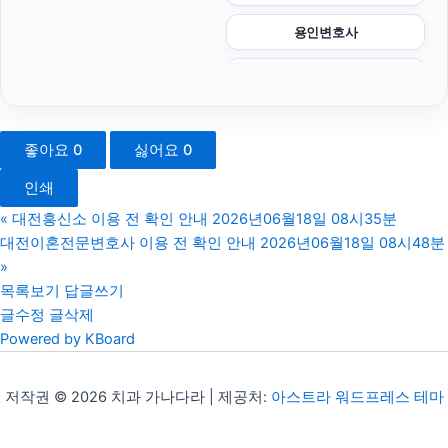
용인변호사
울산이혼전문변호사
인천흥신소
좋아요
0
싫어요
0
법인 장기렌트
인쇄
sns마케팅
«
대전흥신소 이용 전 확인 안내 2026년06월18일 08시35분
대전이혼전문변호사 이용 전 확인 안내 2026년06월18일 08시48분
광고대행사
»
목록보기
답글쓰기
동탄피부과
글수정
글삭제
Powered by KBoard
폰테크
영등포구하수구막힘
저작권 © 2026 치과 가나다라 | 제공처:
아스트라 워드프레스 테마
서울상간녀소송변호사