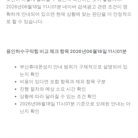
2026년06월18일 11시01분 네이버 검색광고 관련 조건이 명
확하게 안내되어 있으면 현재 상황에 맞는 판단을 더 안정적으
로 할 수 있습니다.
용인하수구막힘 비교 체크 항목 2026년06월18일 11시01분
부산휴대폰성지 안내 범위가 구체적으로 설명되어 있
는지 확인
비용이 있다면 포함 항목과 제외 항목 구분
진행 절차와 예상 소요 시간 확인
상황에 따라 달라질 수 있는 조건 확인
2026년06월18일 11시01분 기준으로 오래된 안내는 아
닌지 확인