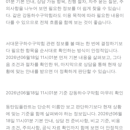
01분 기본 안내, 상담 가능 항목, 진행 절차, 자주 묻는 질문, 주
의사항을 나누어 보면 필요한 정보를 더 쉽게 찾을 수 있습니
다. 같은 강동하수구막힘라도 이용 목적에 따라 필요한 내용이
다를 수 있으므로 전체 흐름을 함께 보는 것이 좋습니다.
서대문구하수구막힘 관련 정보를 볼 때는 한 번에 결정하기보
다 필요한 항목을 순서대로 확인하는 방식이 안정적입니다.
2026년06월18일 11시01분 먼저 기본 내용을 살펴보고, 그다
음 조건과 절차를 확인한 뒤, 마지막으로 상담을 통해 현재 상
황에 맞는 안내를 받으면 더 정확하게 판단할 수 있습니다.
2026년06월18일 11시01분 기준 강동하수구막힘 마무리 확인
동탄임플란트는 단순히 이름만 보고 판단하기보다 현재 상황
에 맞는 기준을 함께 살펴봐야 하는 정보입니다. 2026년06월
18일 11시01분 기본 안내, 상담 전 준비사항, 비교 기준, 비용
과 조건, 주의사항, 공식 자료 확인까지 함께 보면 더 안정적으