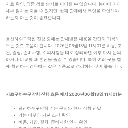
자료 확인, 최종 검토 순서로 이어질 수 있습니다. 분야에 따라
세부 절차는 다를 수 있지만, 현재 단계에서 무엇을 확인해야
하는지 아는 것이 중요합니다.
용산하수구막힘 진행 중에는 안내받은 내용을 간단히 기록해
두는 것도 도움이 됩니다. 2026년06월18일 11시01분 비용, 조
건, 일정, 준비사항, 주의사항을 따로 정리하면 이후 다시 문의
하거나 비교할 때 혼선을 줄일 수 있습니다. 특히 여러 곳을 함
께 확인하는 경우에는 같은 기준으로 정리하는 것이 좋습니다.
서초구하수구막힘 진행 흐름 예시 2026년06월18일 11시01분
광진하수구막힘 기본 문의와 현재 상황 전달
가능 여부와 기본 조건 확인
비용, 기간, 절차, 준비사항 안내 확인