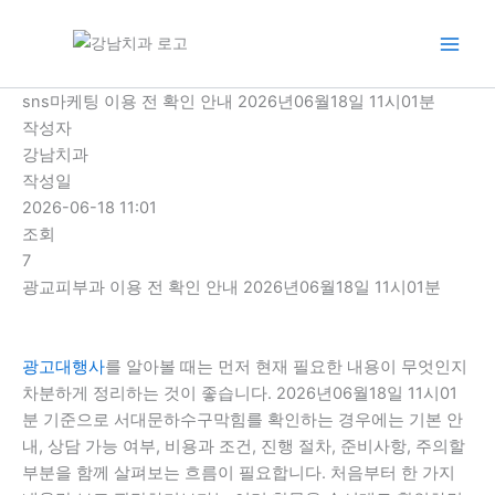
콘
텐
츠
로
sns마케팅 이용 전 확인 안내 2026년06월18일 11시01분
건
작성자
너
강남치과
뛰
작성일
기
2026-06-18 11:01
조회
7
광교피부과 이용 전 확인 안내 2026년06월18일 11시01분
광고대행사
를 알아볼 때는 먼저 현재 필요한 내용이 무엇인지
차분하게 정리하는 것이 좋습니다. 2026년06월18일 11시01
분 기준으로 서대문하수구막힘를 확인하는 경우에는 기본 안
내, 상담 가능 여부, 비용과 조건, 진행 절차, 준비사항, 주의할
부분을 함께 살펴보는 흐름이 필요합니다. 처음부터 한 가지