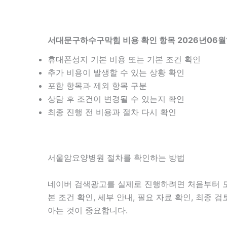
서대문구하수구막힘 비용 확인 항목 2026년06월1
휴대폰성지 기본 비용 또는 기본 조건 확인
추가 비용이 발생할 수 있는 상황 확인
포함 항목과 제외 항목 구분
상담 후 조건이 변경될 수 있는지 확인
최종 진행 전 비용과 절차 다시 확인
서울암요양병원 절차를 확인하는 방법
네이버 검색광고를 실제로 진행하려면 처음부터 모든
본 조건 확인, 세부 안내, 필요 자료 확인, 최종
아는 것이 중요합니다.