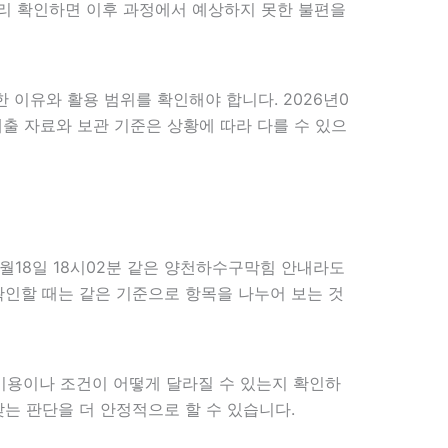
 미리 확인하면 이후 과정에서 예상하지 못한 불편을
 이유와 활용 범위를 확인해야 합니다. 2026년0
제출 자료와 보관 기준은 상황에 따라 다를 수 있으
월18일 18시02분 같은 양천하수구막힘 안내라도
를 확인할 때는 같은 기준으로 항목을 나누어 보는 것
비용이나 조건이 어떻게 달라질 수 있는지 확인하
맞는 판단을 더 안정적으로 할 수 있습니다.