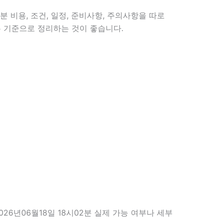
분 비용, 조건, 일정, 준비사항, 주의사항을 따로
은 기준으로 정리하는 것이 좋습니다.
6년06월18일 18시02분 실제 가능 여부나 세부