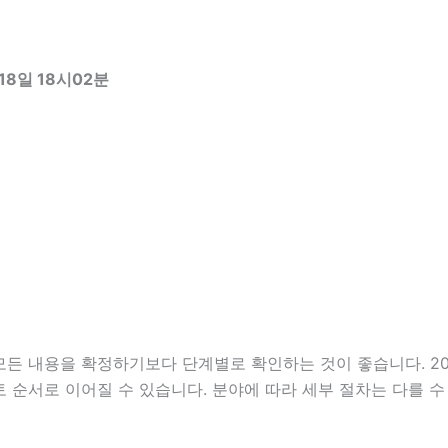
8일 18시02분
 내용을 확정하기보다 단계별로 확인하는 것이 좋습니다. 2026
 검토 순서로 이어질 수 있습니다. 분야에 따라 세부 절차는 다를