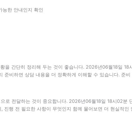
용 가능한 안내인지 확인
 간단히 정리해 두는 것이 좋습니다. 2026년06월18일 18시
미리 준비하면 상담 내용을 더 정확하게 이해할 수 있습니다. 준
 전달하는 것이 중요합니다. 2026년06월18일 18시02분
지, 진행 전 필요한 사항이 무엇인지 함께 물어보면 더 현실적인 