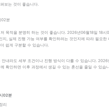
살펴보는 것이 좋습니다.
시02분
목적을 분명히 하는 것이 좋습니다. 2026년06월18일 18시
지, 실제 진행 가능 여부를 확인하려는 것인지에 따라 필요한 
더 쉽게 구분할 수 있습니다.
라도 세부 조건이나 진행 방식이 다를 수 있습니다. 2026년0
 함께 확인하면 이후 과정에서 생길 수 있는 혼선을 줄일 수 있습
8시02분
 정리