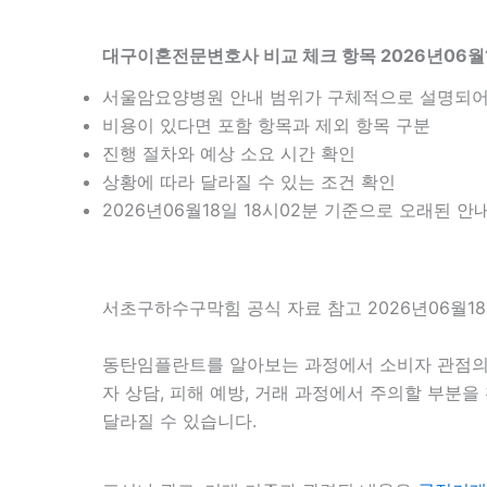
대구이혼전문변호사 비교 체크 항목 2026년06월1
서울암요양병원 안내 범위가 구체적으로 설명되어
비용이 있다면 포함 항목과 제외 항목 구분
진행 절차와 예상 소요 시간 확인
상황에 따라 달라질 수 있는 조건 확인
2026년06월18일 18시02분 기준으로 오래된 
서초구하수구막힘 공식 자료 참고 2026년06월18
동탄임플란트를 알아보는 과정에서 소비자 관점의
자 상담, 피해 예방, 거래 과정에서 주의할 부분을
달라질 수 있습니다.