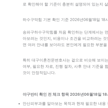
로 확인해야 할 기준이 충분히 설명되어 있는지 
하수구막힘 기본 확인 기준 2026년06월18일 18
송파구하수구막힘를 처음 확인하는 단계에서는 먼저 
아보려는 것인지, 비용이나 조건을 비교하려는 것인
면 여러 안내를 보더라도 본인에게 필요한 부분을 
특히 대구이혼전문변호사는 겉으로 비슷해 보이는 안내
여부, 필요한 자료, 진행 절차, 사후 안내 기준을
것이 안정적입니다.
야구반티 확인 전 체크 항목 2026년06월18일 1
안산피부과를 알아보는 목적과 현재 필요한 내용