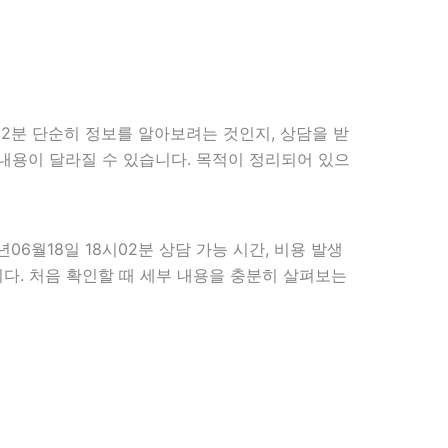
02분 단순히 정보를 알아보려는 것인지, 상담을 받
내용이 달라질 수 있습니다. 목적이 정리되어 있으
6월18일 18시02분 상담 가능 시간, 비용 발생
니다. 처음 확인할 때 세부 내용을 충분히 살펴보는