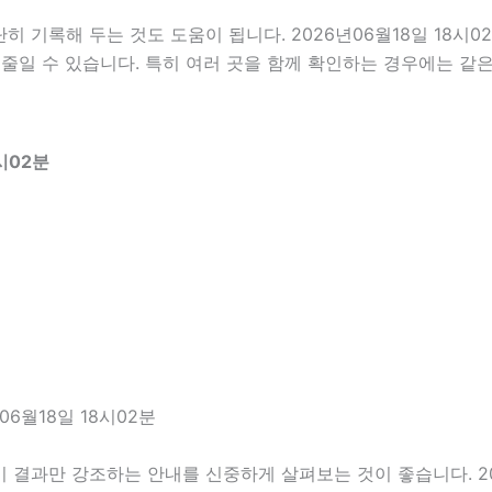
기록해 두는 것도 도움이 됩니다. 2026년06월18일 18시02
줄일 수 있습니다. 특히 여러 곳을 함께 확인하는 경우에는 같
시02분
6월18일 18시02분
결과만 강조하는 안내를 신중하게 살펴보는 것이 좋습니다. 202